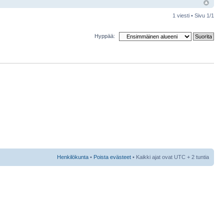
1 viesti • Sivu
1
/
1
Hyppää:
Henkilökunta
•
Poista evästeet
• Kaikki ajat ovat UTC + 2 tuntia