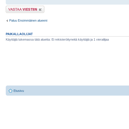
Lähetä vastaus
Paluu Ensimmäinen alueeni
PAIKALLAOLIJAT
Käyttäjiä lukemassa tätä aluetta: Ei rekisteröityneitä käyttäjiä ja 1 vierailijaa
Etusivu