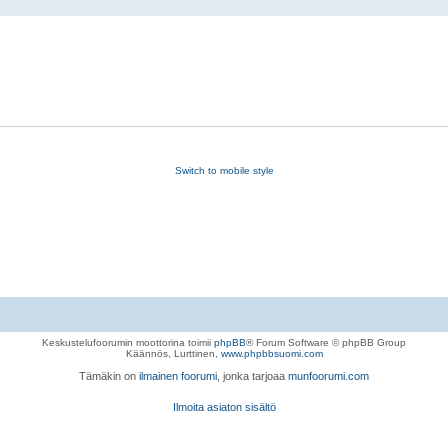
Switch to mobile style
Keskustelufoorumin moottorina toimii
phpBB
® Forum Software © phpBB Group
Käännös, Lurttinen,
www.phpbbsuomi.com
Tämäkin on
ilmainen foorumi
, jonka tarjoaa
munfoorumi.com
Ilmoita asiaton sisältö