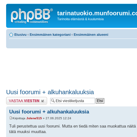
tarinatuokio.munfoorumi.
Tarinoita elämästä & kuulumisia
Etusivu
‹
Ensimmäinen kategoriani
‹
Ensimmäinen alueeni
Uusi foorumi + alkuhankaluuksia
Lähetä vastaus
Uusi foorumi + alkuhankaluuksia
Kirjoittaja
Jolene515
» 27.06.2025 12:24
Tuli perustettua uusi foorumi. Mutta en tiedä miten saa muokattua näitä
tätä muuksi muuttaa.