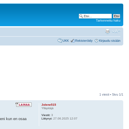
Tarkennettu haku
UKK
Rekisteröidy
Kirjaudu sisään
1 viesti • Sivu
1
/
1
Jolene515
Ylläpitäjä
Viestit:
3
eeni kun en osaa
Liittynyt:
27.06.2025 12:07