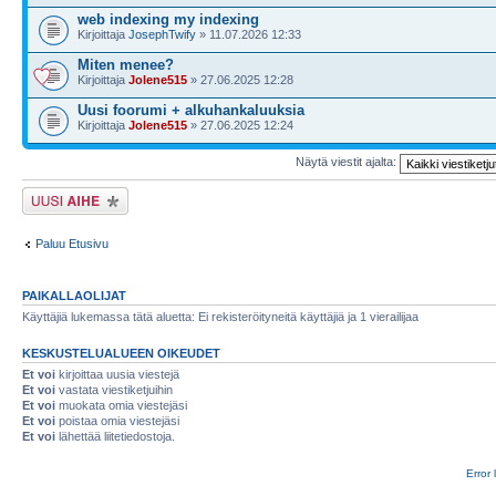
web indexing my indexing
Kirjoittaja
JosephTwify
» 11.07.2026 12:33
Miten menee?
Kirjoittaja
Jolene515
» 27.06.2025 12:28
Uusi foorumi + alkuhankaluuksia
Kirjoittaja
Jolene515
» 27.06.2025 12:24
Näytä viestit ajalta:
Lähetä uusi viesti
Paluu Etusivu
PAIKALLAOLIJAT
Käyttäjiä lukemassa tätä aluetta: Ei rekisteröityneitä käyttäjiä ja 1 vierailijaa
KESKUSTELUALUEEN OIKEUDET
Et voi
kirjoittaa uusia viestejä
Et voi
vastata viestiketjuihin
Et voi
muokata omia viestejäsi
Et voi
poistaa omia viestejäsi
Et voi
lähettää liitetiedostoja.
Error 