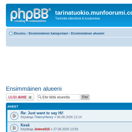
tarinatuokio.munfoorumi.
Tarinoita elämästä & kuulumisia
Etusivu
‹
Ensimmäinen kategoriani
‹
Ensimmäinen alueeni
Ensimmäinen alueeni
Lähetä uusi viesti
AIHEET
Re: Just want to say Hi!
Kirjoittaja
ThierryHenry
» 06.08.2026 13:14
Kesä
Kirjoittaja
Jolene515
» 27.06.2025 13:59