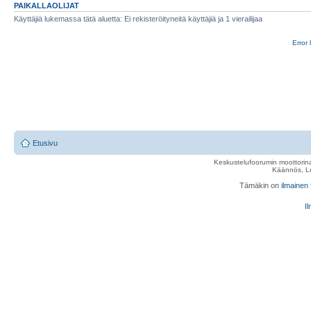
PAIKALLAOLIJAT
Käyttäjiä lukemassa tätä aluetta: Ei rekisteröityneitä käyttäjiä ja 1 vierailijaa
Error 
Etusivu
Keskustelufoorumin moottorina
Käännös, Lu
Tämäkin on
ilmainen
Il