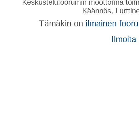
Keskustelufoorumin moottorina toim
Käännös, Lurttin
Tämäkin on
ilmainen foor
Ilmoita