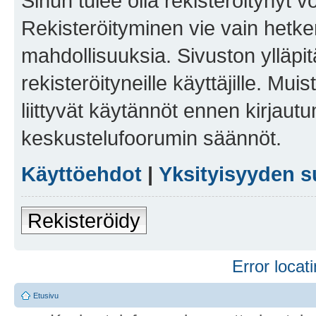
Sinun tulee olla rekisteröitynyt v
Rekisteröityminen vie vain hetken
mahdollisuuksia. Sivuston ylläpit
rekisteröityneille käyttäjille. Mu
liittyvät käytännöt ennen kirjau
keskustelufoorumin säännöt.
Käyttöehdot
|
Yksityisyyden s
Rekisteröidy
Error locati
Etusivu