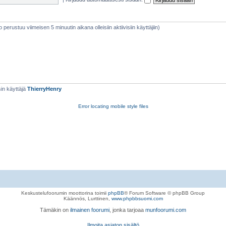
eto perustuu viimeisen 5 minuutin aikana olleisiin aktiivisiin käyttäjiin)
in käyttäjä
ThierryHenry
Error locating mobile style files
Keskustelufoorumin moottorina toimii
phpBB
® Forum Software © phpBB Group
Käännös, Lurttinen,
www.phpbbsuomi.com
Tämäkin on
ilmainen foorumi
, jonka tarjoaa
munfoorumi.com
Ilmoita asiaton sisältö