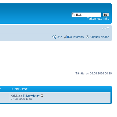
Tarkennettu haku
UKK
Rekisteröidy
Kirjaudu sisään
Tänään on 08.08.2026 00:29
T
UUSIN VIESTI
Kirjoittaja
ThierryHenry
07.08.2026 11:51