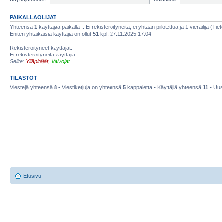
PAIKALLAOLIJAT
Yhteensä
1
käyttäjää paikalla :: Ei rekisteröityneitä, ei yhtään piilotettua ja 1 vierailija (Ti
Eniten yhtaikaisia käyttäjiä on ollut
51
kpl, 27.11.2025 17:04
Rekisteröityneet käyttäjät:
Ei rekisteröityneitä käyttäjiä
Selite:
Ylläpitäjät
,
Valvojat
TILASTOT
Viestejä yhteensä
8
• Viestiketjuja on yhteensä
5
kappaletta • Käyttäjiä yhteensä
11
• Uus
Etusivu