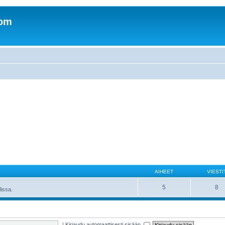
com
AIHEET
VIESTI
5
8
lissa.
|
Kirjaudu automaattisesti sisään.