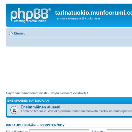
tarinatuokio.munfoorumi.
Tarinoita elämästä & kuulumisia
Etusivu
Näytä vastaamattomat viestit
•
Näytä aktiiviset viestiketjut
ENSIMMÄINEN KATEGORIANI
Ensimmäinen alueeni
Tämä on testialue. Voit joko poistaa tämän tai muokata asetuksia hallintapanee
KIRJAUDU SISÄÄN
•
REKISTERÖIDY
Käyttäjätunnus:
Salasana: