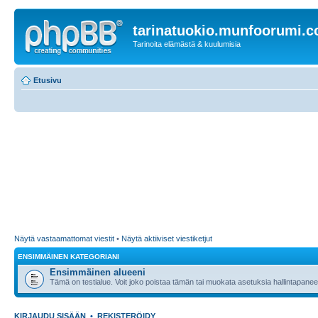
tarinatuokio.munfoorumi.
Tarinoita elämästä & kuulumisia
Etusivu
Näytä vastaamattomat viestit
•
Näytä aktiiviset viestiketjut
ENSIMMÄINEN KATEGORIANI
Ensimmäinen alueeni
Tämä on testialue. Voit joko poistaa tämän tai muokata asetuksia hallintapanee
KIRJAUDU SISÄÄN
•
REKISTERÖIDY