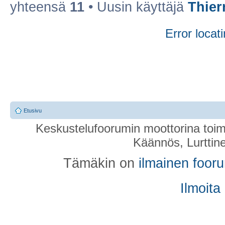
yhteensä
11
• Uusin käyttäjä
Thier
Error locati
Etusivu
Keskustelufoorumin moottorina toim
Käännös, Lurttin
Tämäkin on
ilmainen foor
Ilmoita