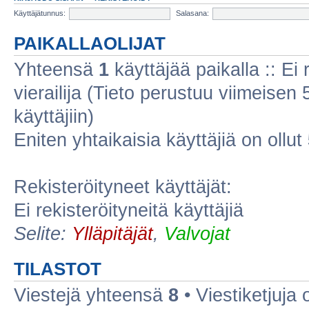
Käyttäjätunnus:
Salasana:
PAIKALLAOLIJAT
Yhteensä
1
käyttäjää paikalla :: Ei r
vierailija (Tieto perustuu viimeisen 5
käyttäjiin)
Eniten yhtaikaisia käyttäjiä on ollut
Rekisteröityneet käyttäjät:
Ei rekisteröityneitä käyttäjiä
Selite:
Ylläpitäjät
,
Valvojat
TILASTOT
Viestejä yhteensä
8
• Viestiketjuja